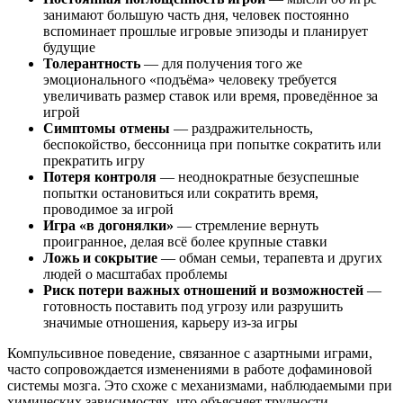
занимают большую часть дня, человек постоянно
вспоминает прошлые игровые эпизоды и планирует
будущие
Толерантность
— для получения того же
эмоционального «подъёма» человеку требуется
увеличивать размер ставок или время, проведённое за
игрой
Симптомы отмены
— раздражительность,
беспокойство, бессонница при попытке сократить или
прекратить игру
Потеря контроля
— неоднократные безуспешные
попытки остановиться или сократить время,
проводимое за игрой
Игра «в догонялки»
— стремление вернуть
проигранное, делая всё более крупные ставки
Ложь и сокрытие
— обман семьи, терапевта и других
людей о масштабах проблемы
Риск потери важных отношений и возможностей
—
готовность поставить под угрозу или разрушить
значимые отношения, карьеру из-за игры
Компульсивное поведение, связанное с азартными играми,
часто сопровождается изменениями в работе дофаминовой
системы мозга. Это схоже с механизмами, наблюдаемыми при
химических зависимостях, что объясняет трудности